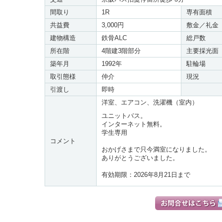
間取り
1R
専有面積
共益費
3,000円
敷金／礼金
建物構造
鉄骨ALC
総戸数
所在階
4階建3階部分
主要採光面
築年月
1992年
駐輪場
取引態様
仲介
現況
引渡し
即時
洋室、エアコン、洗濯機（室内）
ユニットバス。
インターネット無料。
学生専用
コメント
おかげさまで只今満室になりました。
ありがとうございました。
有効期限：2026年8月21日まで