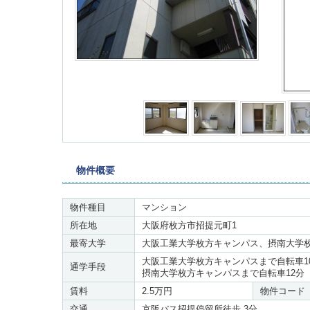
物件概要
物件種目
マンション
所在地
大阪府枚方市招提元町1
最寄大学
大阪工業大学枚方キャンパス、摂南大学
大阪工業大学枚方キャンパスまで自転車1
通学手段
摂南大学枚方キャンパスまで自転車12分
賃料
2.5万円
物件コード
交通
京阪バス招提停留所徒歩 3分